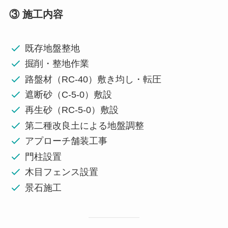
③ 施工内容
既存地盤整地
掘削・整地作業
路盤材（RC-40）敷き均し・転圧
遮断砂（C-5-0）敷設
再生砂（RC-5-0）敷設
第二種改良土による地盤調整
アプローチ舗装工事
門柱設置
木目フェンス設置
景石施工