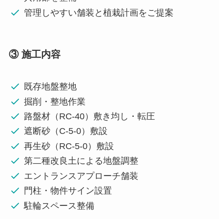
管理しやすい舗装と植栽計画をご提案
③ 施工内容
既存地盤整地
掘削・整地作業
路盤材（RC-40）敷き均し・転圧
遮断砂（C-5-0）敷設
再生砂（RC-5-0）敷設
第二種改良土による地盤調整
エントランスアプローチ舗装
門柱・物件サイン設置
駐輪スペース整備