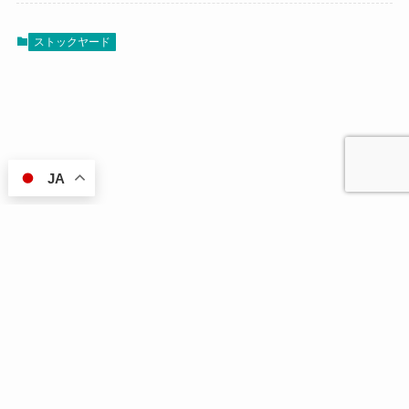
ストックヤード
JA
©
有限会社興栄産業｜八王子市の総合工事・外構工事・建材販売・運搬・残